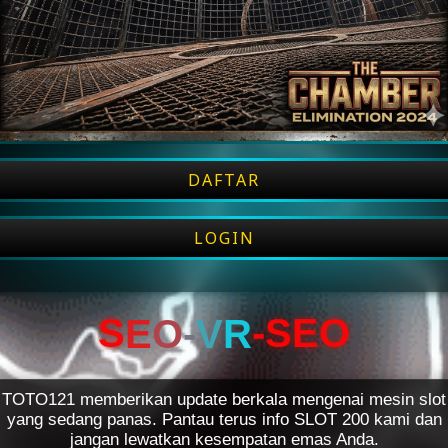
DAFTAR
LOGIN
V
-
R
S
E
O
-
S
E
O
TOTO121 memberikan update berkala mengenai mesin slot
yang sedang panas. Pantau terus info SLOT 200 kami dan
jangan lewatkan kesempatan emas Anda.